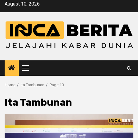
Skip
August 10, 2026
to
content
Primary
Menu
Home
Ita Tambunan
Page 10
Ita Tambunan