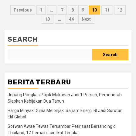
Posts
Previous
1
…
7
8
9
10
11
12
pagination
13
…
44
Next
SEARCH
Search
BERITA TERBARU
Jepang Pangkas Pajak Makanan Jadi 1 Persen, Pemerintah
Siapkan Kebijakan Dua Tahun
Harga Minyak Dunia Melonjak, Saham Energi RI Jadi Sorotan
Elit Global
Sofwan Awae Tewas Tersambar Petir saat Bertanding di
Thailand, 12 Pemain Lain Ikut Terluka