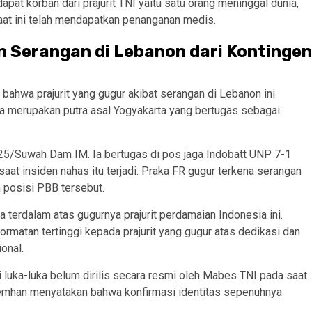
apat korban dari prajurit TNI yaitu satu orang meninggal dunia,
saat ini telah mendapatkan penanganan medis.
n Serangan di Lebanon dari Kontingen
ahwa prajurit yang gugur akibat serangan di Lebanon ini
 Ia merupakan putra asal Yogyakarta yang bertugas sebagai
25/Suwah Dam IM. Ia bertugas di pos jaga Indobatt UNP 7-1
aat insiden nahas itu terjadi. Praka FR gugur terkena serangan
 posisi PBB tersebut.
erdalam atas gugurnya prajurit perdamaian Indonesia ini.
tan tertinggi kepada prajurit yang gugur atas dedikasi dan
onal.
i luka-luka belum dirilis secara resmi oleh Mabes TNI pada saat
n Kemhan menyatakan bahwa konfirmasi identitas sepenuhnya