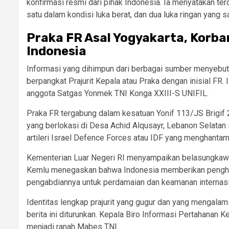
konfirmasi resmi dari pihak Indonesia. Ia menyatakan terd
satu dalam kondisi luka berat, dan dua luka ringan yang 
Praka FR Asal Yogyakarta, Korba
Indonesia
Informasi yang dihimpun dari berbagai sumber menyebut b
berpangkat Prajurit Kepala atau Praka dengan inisial FR.
anggota Satgas Yonmek TNI Konga XXIII-S UNIFIL.
Praka FR tergabung dalam kesatuan Yonif 113/JS Brigif 
yang berlokasi di Desa Achid Alqusayr, Lebanon Selatan s
artileri Israel Defence Forces atau IDF yang menghantam
Kementerian Luar Negeri RI menyampaikan belasungkawa t
Kemlu menegaskan bahwa Indonesia memberikan penghorma
pengabdiannya untuk perdamaian dan keamanan internasi
Identitas lengkap prajurit yang gugur dan yang mengalam
berita ini diturunkan. Kepala Biro Informasi Pertahana
menjadi ranah Mabes TNI.