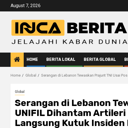
Skip
August 7, 2026
to
content
HOME
BERITA LOKAL
BERITA GLOBAL
B
Home
Global
Serangan di Lebanon Tewaskan Prajurit TNI Usai Pos U
Global
Serangan di Lebanon Tew
UNIFIL Dihantam Artileri
Langsung Kutuk Insiden 