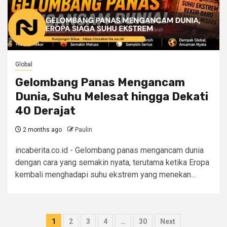
Global
Gelombang Panas Mengancam
Dunia, Suhu Melesat hingga Dekati
40 Derajat
2 months ago
Paulin
incaberita.co.id - Gelombang panas mengancam dunia
dengan cara yang semakin nyata, terutama ketika Eropa
kembali menghadapi suhu ekstrem yang menekan...
Posts
1
2
3
4
…
30
Next