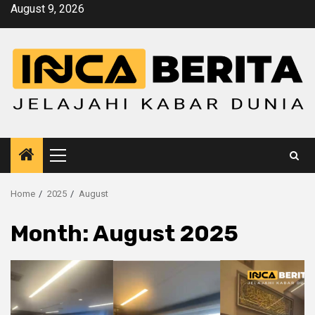
Skip
August 9, 2026
to
content
Primary
Menu
Home
2025
August
Month:
August 2025