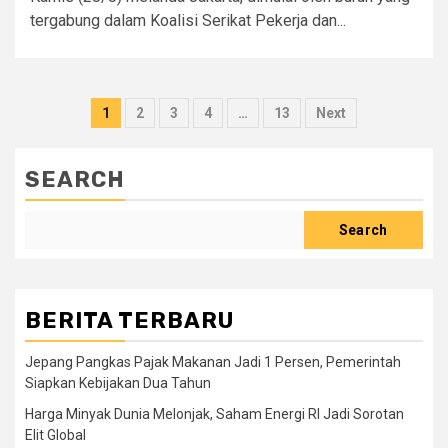
tergabung dalam Koalisi Serikat Pekerja dan...
Posts
1
2
3
4
…
13
Next
pagination
SEARCH
Search
BERITA TERBARU
Jepang Pangkas Pajak Makanan Jadi 1 Persen, Pemerintah
Siapkan Kebijakan Dua Tahun
Harga Minyak Dunia Melonjak, Saham Energi RI Jadi Sorotan
Elit Global