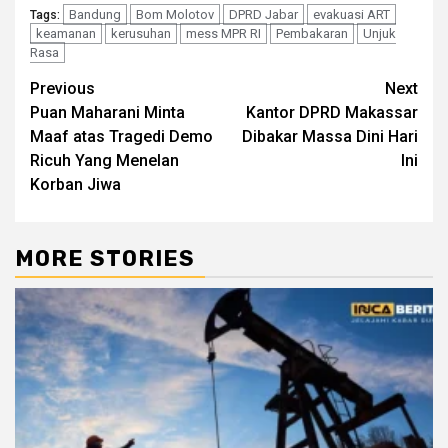
Bandung
Bom Molotov
DPRD Jabar
evakuasi ART
Tags:
keamanan
kerusuhan
mess MPR RI
Pembakaran
Unjuk
Rasa
Continue
Previous
Next
Puan Maharani Minta
Kantor DPRD Makassar
Reading
Maaf atas Tragedi Demo
Dibakar Massa Dini Hari
Ricuh Yang Menelan
Ini
Korban Jiwa
MORE STORIES