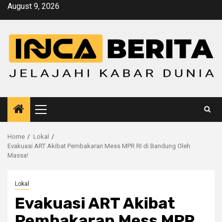
Skip
August 9, 2026
to
content
Primary
Menu
Home
Lokal
Evakuasi ART Akibat Pembakaran Mess MPR RI di Bandung Oleh
Massa!
Lokal
Evakuasi ART Akibat
Pembakaran Mess MPR