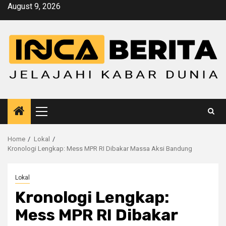
Skip
August 9, 2026
to
content
Primary
Menu
Home
Lokal
Kronologi Lengkap: Mess MPR RI Dibakar Massa Aksi Bandung
Lokal
Kronologi Lengkap:
Mess MPR RI Dibakar