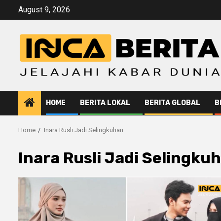
Skip
August 9, 2026
to
content
HOME
BERITA LOKAL
BERITA GLOBAL
B
Home
Inara Rusli Jadi Selingkuhan
Inara Rusli Jadi Selingku