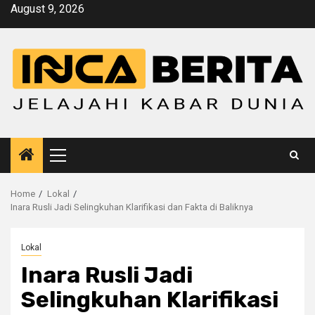
Skip
August 9, 2026
to
content
Primary
Menu
Home
Lokal
Inara Rusli Jadi Selingkuhan Klarifikasi dan Fakta di Baliknya
Lokal
Inara Rusli Jadi
Selingkuhan Klarifikasi