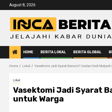
Skip
August 8, 2026
to
content
HOME
BERITA LOKAL
BERITA GLOBAL
B
Home
Lokal
Vasektomi Jadi Syarat Bansos? Usulan Dedi Mulyadi
Lokal
Vasektomi Jadi Syarat B
untuk Warga