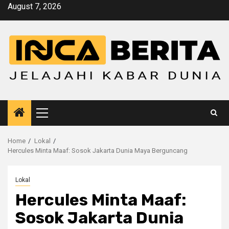
Skip
August 7, 2026
to
content
Primary
Menu
Home
Lokal
Hercules Minta Maaf: Sosok Jakarta Dunia Maya Berguncang
Lokal
Hercules Minta Maaf:
Sosok Jakarta Dunia