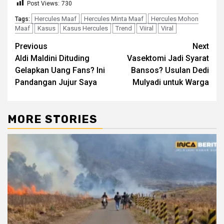
Post Views:
730
Hercules Maaf
Hercules Minta Maaf
Hercules Mohon
Tags:
Maaf
Kasus
Kasus Hercules
Trend
Viiral
Viral
Continue
Previous
Next
Aldi Maldini Dituding
Vasektomi Jadi Syarat
Reading
Gelapkan Uang Fans? Ini
Bansos? Usulan Dedi
Pandangan Jujur Saya
Mulyadi untuk Warga
MORE STORIES