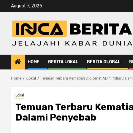
Skip
August 7, 2026
to
content
HOME
BERITA LOKAL
BERITA GLOBAL
B
Home
Lokal
Temuan Terbaru Kematian Diplomat ADP: Polisi Dalam
Lokal
Temuan Terbaru Kematian
Dalami Penyebab