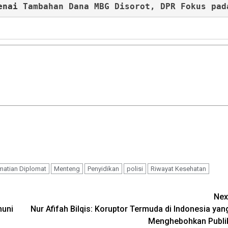
enai 
Tambahan Dana MBG Disorot, DPR Fokus pad
matian Diplomat
Menteng
Penyidikan
polisi
Riwayat Kesehatan
Nex
muni
Nur Afifah Bilqis: Koruptor Termuda di Indonesia yan
Menghebohkan Publi