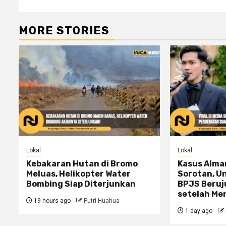
MORE STORIES
Lokal
Lokal
Kebakaran Hutan di Bromo
Kasus Alma
Meluas, Helikopter Water
Sorotan, U
Bombing Siap Diterjunkan
BPJS Beru
setelah Me
19 hours ago
Putri Huahua
1 day ago