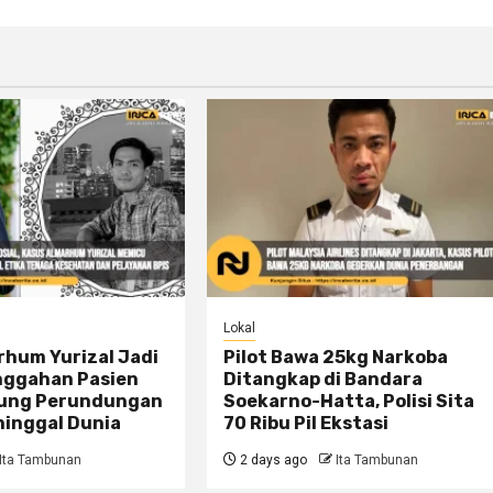
Lokal
rhum Yurizal Jadi
Pilot Bawa 25kg Narkoba
nggahan Pasien
Ditangkap di Bandara
jung Perundungan
Soekarno-Hatta, Polisi Sita
ninggal Dunia
70 Ribu Pil Ekstasi
Ita Tambunan
2 days ago
Ita Tambunan