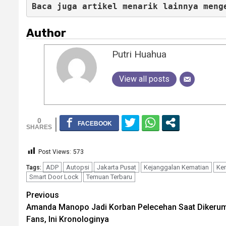
Baca juga artikel menarik lainnya meng
Author
Putri Huahua
View all posts
0
Post Views:
573
ADP
Autopsi
Jakarta Pusat
Kejanggalan Kematian
Ke
Tags:
Smart Door Lock
Temuan Terbaru
Continue
Previous
Amanda Manopo Jadi Korban Pelecehan Saat Dikeru
Reading
Fans, Ini Kronologinya