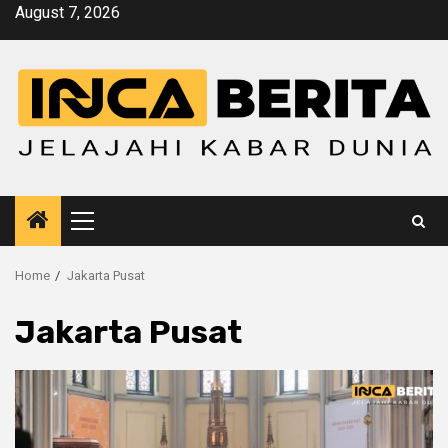
Skip
August 7, 2026
to
content
Primary
Menu
Home
Jakarta Pusat
Jakarta Pusat