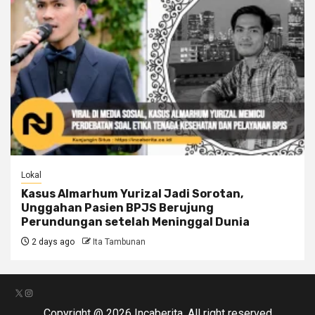
Lokal
Kasus Almarhum Yurizal Jadi Sorotan,
Unggahan Pasien BPJS Berujung
Perundungan setelah Meninggal Dunia
2 days ago
Ita Tambunan
X
Instagram
Copyright @ 2026 Incaberita. All right reserved