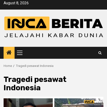
Skip
August 8, 2026
to
content
Primary
Menu
Home
Tragedi pesawat Indonesia
Tragedi pesawat
Indonesia