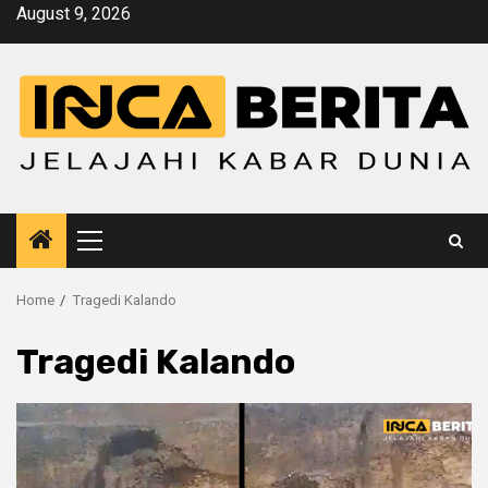
Skip
August 9, 2026
to
content
Primary
Menu
Home
Tragedi Kalando
Tragedi Kalando