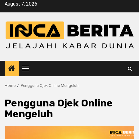
Skip
August 7, 2026
to
content
Primary
Menu
Home
Pengguna Ojek Online Mengeluh
Pengguna Ojek Online
Mengeluh