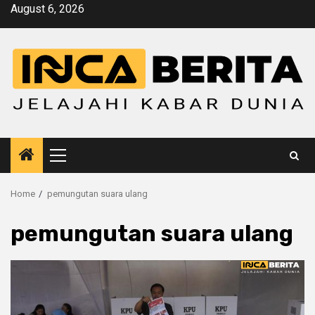
Skip
August 6, 2026
to
content
Primary
Menu
Home
pemungutan suara ulang
pemungutan suara ulang