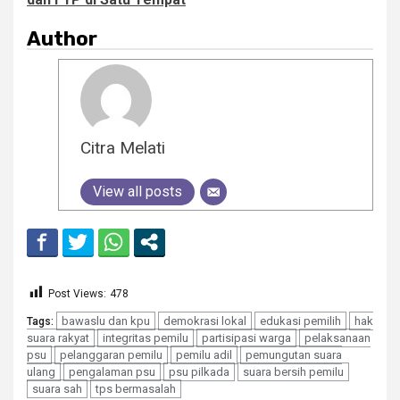
Author
Citra Melati
View all posts
Post Views:
478
bawaslu dan kpu
demokrasi lokal
edukasi pemilih
hak
Tags:
suara rakyat
integritas pemilu
partisipasi warga
pelaksanaan
psu
pelanggaran pemilu
pemilu adil
pemungutan suara
ulang
pengalaman psu
psu pilkada
suara bersih pemilu
suara sah
tps bermasalah