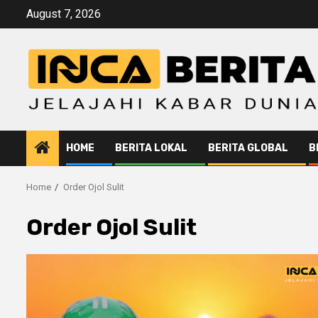
Skip
August 7, 2026
to
content
HOME
BERITA LOKAL
BERITA GLOBAL
B
Home
Order Ojol Sulit
Order Ojol Sulit