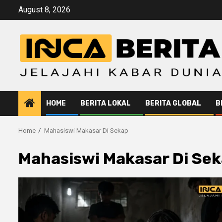
Skip
August 8, 2026
to
content
HOME
BERITA LOKAL
BERITA GLOBAL
B
Home
Mahasiswi Makasar Di Sekap
Mahasiswi Makasar Di Se