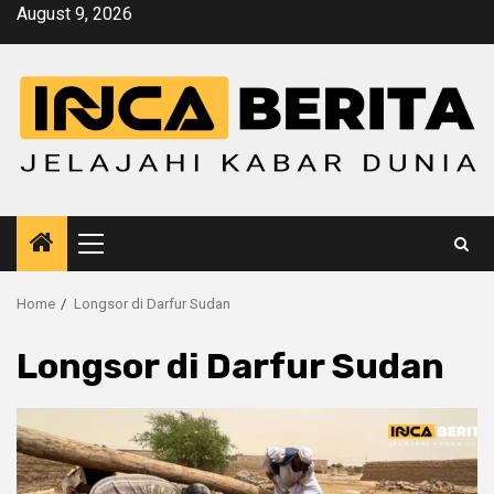
Skip
August 9, 2026
to
content
Primary
Menu
Home
Longsor di Darfur Sudan
Longsor di Darfur Sudan