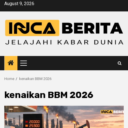
Skip
August 9, 2026
to
content
Primary
Menu
Home
kenaikan BBM 2026
kenaikan BBM 2026