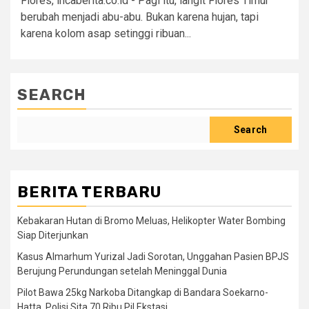
Flores, incaberita.co.id - Pagi itu, langit Flores Timur
berubah menjadi abu-abu. Bukan karena hujan, tapi
karena kolom asap setinggi ribuan...
SEARCH
Search
BERITA TERBARU
Kebakaran Hutan di Bromo Meluas, Helikopter Water Bombing
Siap Diterjunkan
Kasus Almarhum Yurizal Jadi Sorotan, Unggahan Pasien BPJS
Berujung Perundungan setelah Meninggal Dunia
Pilot Bawa 25kg Narkoba Ditangkap di Bandara Soekarno-
Hatta, Polisi Sita 70 Ribu Pil Ekstasi