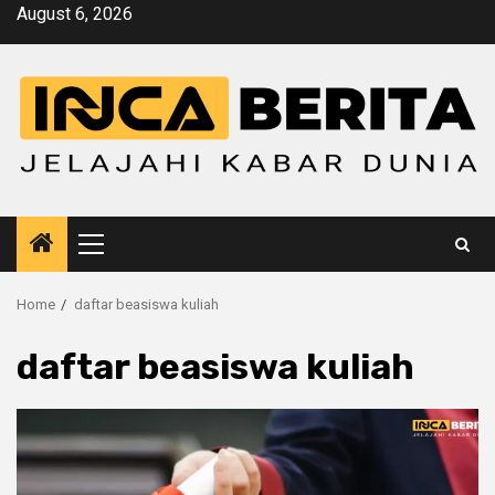
Skip
August 6, 2026
to
content
Primary
Menu
Home
daftar beasiswa kuliah
daftar beasiswa kuliah