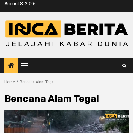
Skip
August 8, 2026
to
content
Primary
Menu
Home
Bencana Alam Tegal
Bencana Alam Tegal