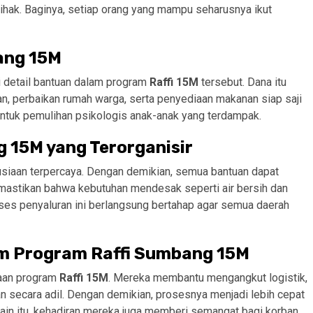
 pihak. Baginya, setiap orang yang mampu seharusnya ikut
ang 15M
ui detail bantuan dalam program
Raffi 15M
tersebut. Dana itu
atan, perbaikan rumah warga, serta penyediaan makanan siap saji
 untuk pemulihan psikologis anak-anak yang terdampak.
g 15M yang Terorganisir
iaan terpercaya. Dengan demikian, semua bantuan dapat
 memastikan bahwa kebutuhan mendesak seperti air bersih dan
ses penyaluran ini berlangsung bertahap agar semua daerah
am Program Raffi Sumbang 15M
naan program
Raffi 15M
. Mereka membantu mengangkut logistik,
secara adil. Dengan demikian, prosesnya menjadi lebih cepat
ain itu, kehadiran mereka juga memberi semangat bagi korban