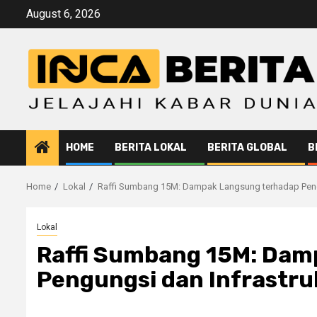
Skip
August 6, 2026
to
content
HOME
BERITA LOKAL
BERITA GLOBAL
B
Home
Lokal
Raffi Sumbang 15M: Dampak Langsung terhadap Pengu
Lokal
Raffi Sumbang 15M: Dam
Pengungsi dan Infrastru