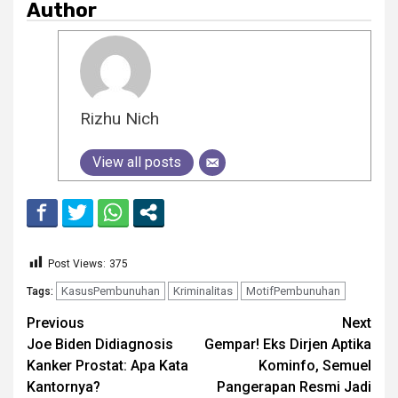
Author
Rizhu Nich
View all posts
Post Views:
375
KasusPembunuhan
Kriminalitas
MotifPembunuhan
Tags:
Continue
Previous
Next
Joe Biden Didiagnosis
Gempar! Eks Dirjen Aptika
Reading
Kanker Prostat: Apa Kata
Kominfo, Semuel
Kantornya?
Pangerapan Resmi Jadi