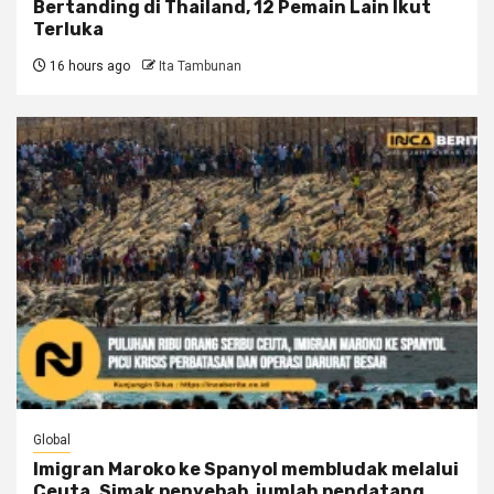
Bertanding di Thailand, 12 Pemain Lain Ikut
Terluka
16 hours ago
Ita Tambunan
Global
Imigran Maroko ke Spanyol membludak melalui
Ceuta. Simak penyebab, jumlah pendatang,