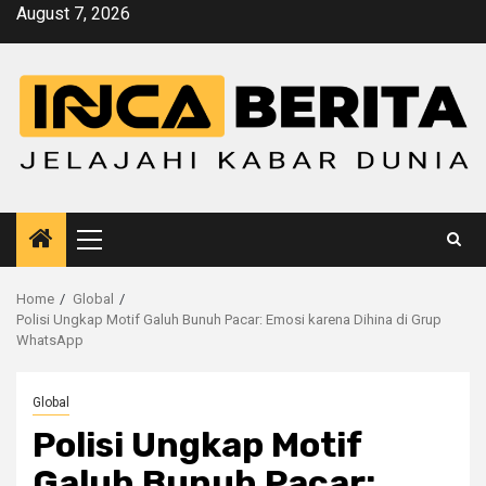
Skip
August 7, 2026
to
content
Primary
Menu
Home
Global
Polisi Ungkap Motif Galuh Bunuh Pacar: Emosi karena Dihina di Grup
WhatsApp
Global
Polisi Ungkap Motif
Galuh Bunuh Pacar: