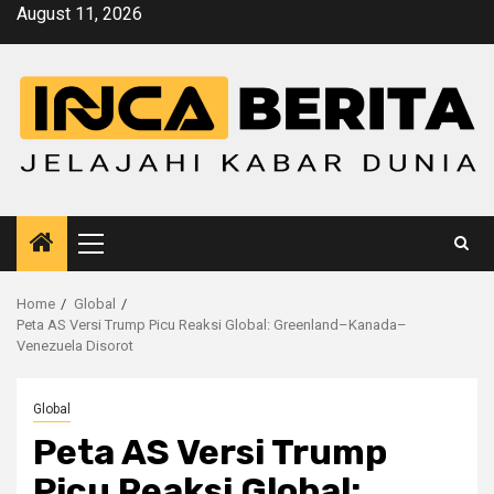
Skip
August 11, 2026
to
content
Primary
Menu
Home
Global
Peta AS Versi Trump Picu Reaksi Global: Greenland–Kanada–
Venezuela Disorot
Global
Peta AS Versi Trump
Picu Reaksi Global: