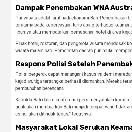
Dampak Penembakan WNA Australi
Pariwisata adalah urat nadi ekonomi Bali. Penembakan b
terutama pada kepercayaan turis asing terhadap keaman
liburnya atau membatalkan pemesanan hotel di area kejad
Pihak hotel, restoran, dan pengelola wisata mendesak kep
wisata malam hari. Pemerintah daerah pun mulai memperk
Respons Polisi Setelah Penembak
Polisi bergerak cepat menangani kasus ini demi meredam
kejadian, tiga tersangka berhasil diamankan. Mereka t
pembunuhan berencana.
Kapolda Bali dalam konferensi pers menyatakan komitme
tidak akan membiarkan Bali menjadi tempat yang tidak a
asing, akan ditindak tegas,” tegasnya.
Masyarakat Lokal Serukan Keama