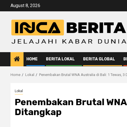
Skip
August 8, 2026
to
content
HOME
BERITA LOKAL
BERITA GLOBAL
B
Home
Lokal
Penembakan Brutal WNA Australia di Bali: 1 Tewas, 3
Lokal
Penembakan Brutal WNA Au
Ditangkap