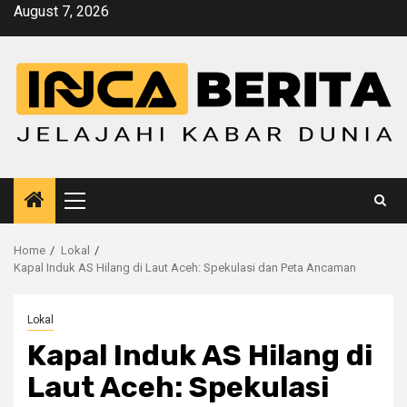
Skip
August 7, 2026
to
content
Primary
Menu
Home
Lokal
Kapal Induk AS Hilang di Laut Aceh: Spekulasi dan Peta Ancaman
Lokal
Kapal Induk AS Hilang di
Laut Aceh: Spekulasi