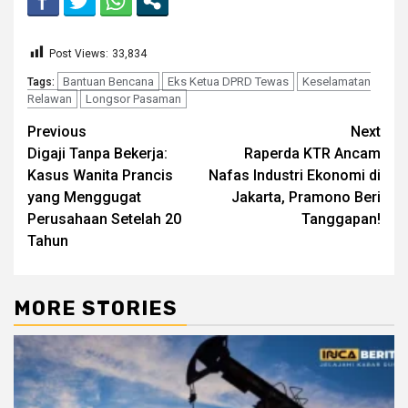
Post Views:
33,834
Bantuan Bencana
Eks Ketua DPRD Tewas
Keselamatan
Tags:
Relawan
Longsor Pasaman
Continue
Previous
Next
Digaji Tanpa Bekerja:
Raperda KTR Ancam
Reading
Kasus Wanita Prancis
Nafas Industri Ekonomi di
yang Menggugat
Jakarta, Pramono Beri
Perusahaan Setelah 20
Tanggapan!
Tahun
MORE STORIES