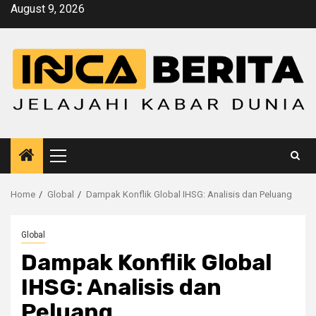
Skip
August 9, 2026
to
content
Primary
Menu
Home
Global
Dampak Konflik Global IHSG: Analisis dan Peluang
Global
Dampak Konflik Global
IHSG: Analisis dan
Peluang