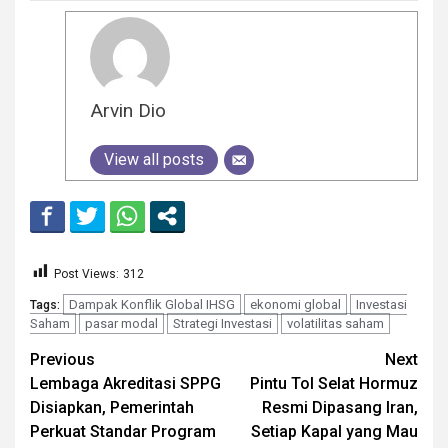
Arvin Dio
View all posts
Post Views:
312
Dampak Konflik Global IHSG
ekonomi global
Investasi
Tags:
Saham
pasar modal
Strategi Investasi
volatilitas saham
Continue
Previous
Next
Lembaga Akreditasi SPPG
Pintu Tol Selat Hormuz
Reading
Disiapkan, Pemerintah
Resmi Dipasang Iran,
Perkuat Standar Program
Setiap Kapal yang Mau