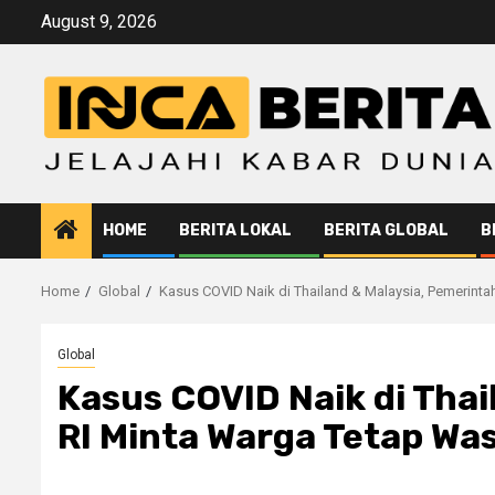
Skip
August 9, 2026
to
content
HOME
BERITA LOKAL
BERITA GLOBAL
B
Home
Global
Kasus COVID Naik di Thailand & Malaysia, Pemerint
Global
Kasus COVID Naik di Thai
RI Minta Warga Tetap Wa