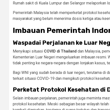
Rumah sakit di Kuala Lumpur dan Selangor melaporkan l
Pemerintah Malaysia telah memperketat protokol keseha
masyarakat yang belum menerima dosis ketiga atau kee
Imbauan Pemerintah Indo
Waspadai Perjalanan ke Luar Neg
Menyikapi situasi
COVID di Thailand
dan Malaysia, peme
Kementerian Luar Negeri mengeluarkan imbauan resmi. W
tidak penting ke negara-negara dengan lonjakan kasus, t
Bagi WNI yang sudah berada di luar negeri, terutama di 
terkait situasi COVID-19 dan mengikuti protokol kesehat
Perketat Protokol Kesehatan di 
Selain imbauan perjalanan, pemerintah juga meminta masy
protokol kesehatan. Meski sebagian besar wilayah tel
kembali dianjurkan, terutama di ruang tertutup dan transpo