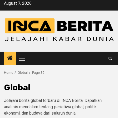
Skip
August 7, 2026
to
content
Primary
Menu
Home
Global
Page 39
Global
Jelajahi berita global terbaru di INCA Berita. Dapatkan
analisis mendalam tentang peristiwa global, politik,
ekonomi, dan budaya dari seluruh dunia.