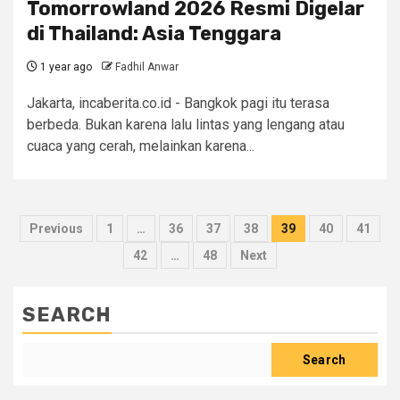
Tomorrowland 2026 Resmi Digelar
di Thailand: Asia Tenggara
1 year ago
Fadhil Anwar
Jakarta, incaberita.co.id - Bangkok pagi itu terasa
berbeda. Bukan karena lalu lintas yang lengang atau
cuaca yang cerah, melainkan karena...
Posts
Previous
1
…
36
37
38
39
40
41
pagination
42
…
48
Next
SEARCH
Search