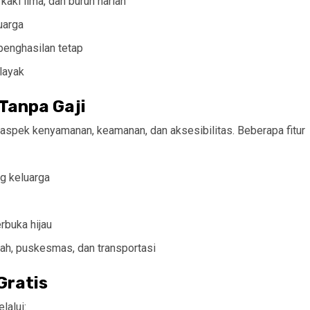
aki lima, dan buruh harian
uarga
penghasilan tetap
 layak
Tanpa Gaji
aspek kenyamanan, keamanan, dan aksesibilitas. Beberapa fitur
g keluarga
rbuka hijau
lah, puskesmas, dan transportasi
Gratis
lalui: