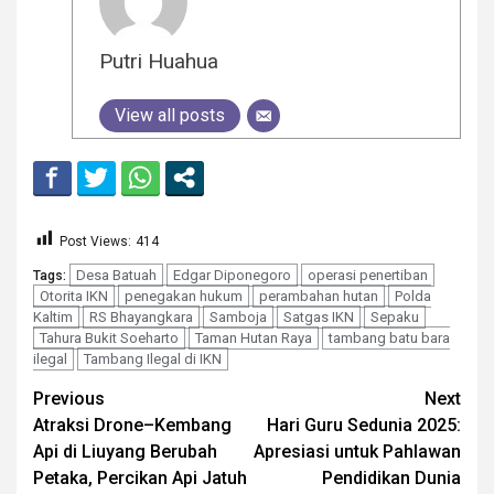
Putri Huahua
View all posts
Post Views:
414
Desa Batuah
Edgar Diponegoro
operasi penertiban
Tags:
Otorita IKN
penegakan hukum
perambahan hutan
Polda
Kaltim
RS Bhayangkara
Samboja
Satgas IKN
Sepaku
Tahura Bukit Soeharto
Taman Hutan Raya
tambang batu bara
ilegal
Tambang Ilegal di IKN
Continue
Previous
Next
Atraksi Drone–Kembang
Hari Guru Sedunia 2025:
Reading
Api di Liuyang Berubah
Apresiasi untuk Pahlawan
Petaka, Percikan Api Jatuh
Pendidikan Dunia