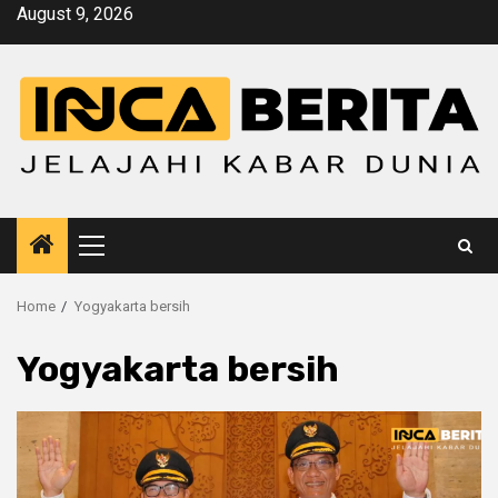
Skip
August 9, 2026
to
content
Primary
Menu
Home
Yogyakarta bersih
Yogyakarta bersih