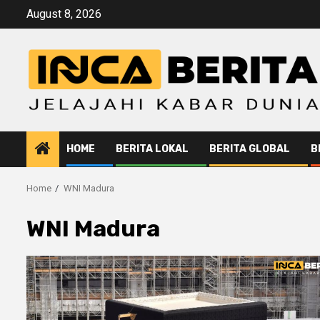
Skip
August 8, 2026
to
content
HOME
BERITA LOKAL
BERITA GLOBAL
B
Home
WNI Madura
WNI Madura