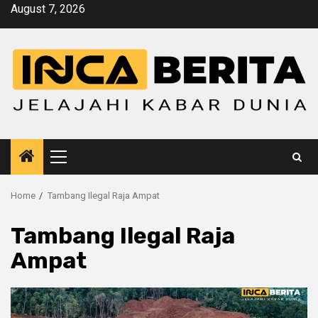
Skip
August 7, 2026
to
content
Primary
Menu
Home
Tambang Ilegal Raja Ampat
Tambang Ilegal Raja
Ampat