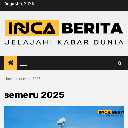
Skip
August 6, 2026
to
content
Primary
Menu
Home
semeru 2025
semeru 2025