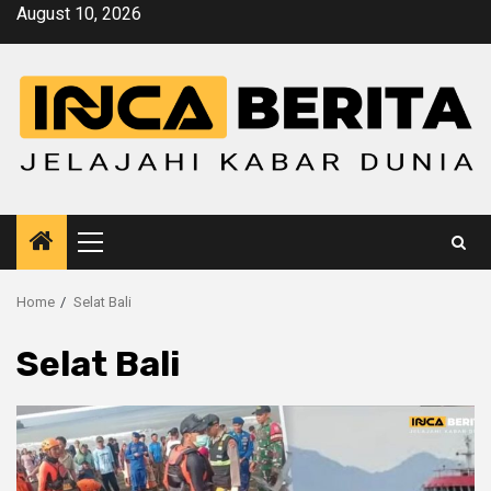
Skip
August 10, 2026
to
content
Primary
Menu
Home
Selat Bali
Selat Bali