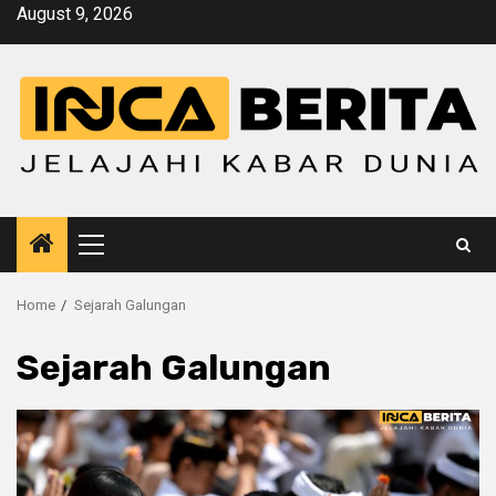
Skip
August 9, 2026
to
content
Primary
Menu
Home
Sejarah Galungan
Sejarah Galungan