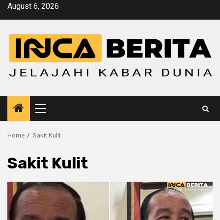
Skip
August 6, 2026
to
content
Primary
Menu
Home
Sakit Kulit
Sakit Kulit