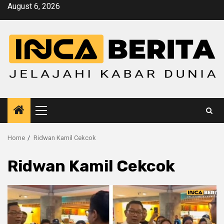
Skip
August 6, 2026
to
content
Primary
Menu
Home
Ridwan Kamil Cekcok
Ridwan Kamil Cekcok