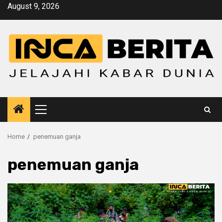
Skip
August 9, 2026
to
content
Primary
Menu
Home
penemuan ganja
penemuan ganja