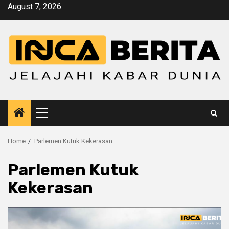
Skip
August 7, 2026
to
content
Primary
Menu
Home
Parlemen Kutuk Kekerasan
Parlemen Kutuk
Kekerasan