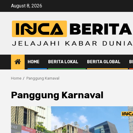
Skip
August 8, 2026
to
content
HOME
BERITA LOKAL
BERITA GLOBAL
B
Home
Panggung Karnaval
Panggung Karnaval