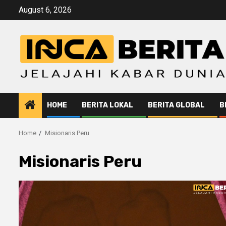
Skip
August 6, 2026
to
content
HOME
BERITA LOKAL
BERITA GLOBAL
B
Home
Misionaris Peru
Misionaris Peru