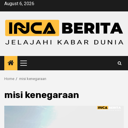
Skip
August 6, 2026
to
content
Primary
Menu
Home
misi kenegaraan
misi kenegaraan