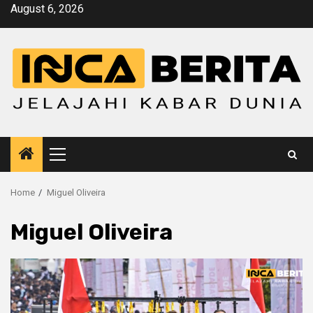
Skip
August 6, 2026
to
content
Primary
Menu
Home
Miguel Oliveira
Miguel Oliveira