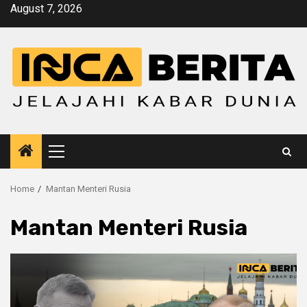
Skip
August 7, 2026
to
content
Primary
Menu
Home
Mantan Menteri Rusia
Mantan Menteri Rusia